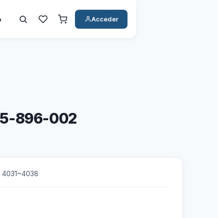
o
Acceder
95-896-002
d 4031~4038