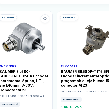
BAUMER
BAUMER
ENCODERS
ENCODERS
BAUMER EIL580-
BAUMER EIL580P-TT15.5FF
SC10.5FN.01024.A Encoder
Encoder incremental óptic
incremental óptico, HTL,
programable, eje hueco 1
Eje Ø10mm, 8-30V,
conector M.23
Conector M.23
BAU.EIL580P-TT15.5FF.01024.B
BAU.EIL580-SC10.5FN.01024.A
Incremental
Incremental
EN STOCK