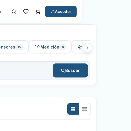
o
Acceder
ensores
Medición
Fuentes
15
6
24
Buscar