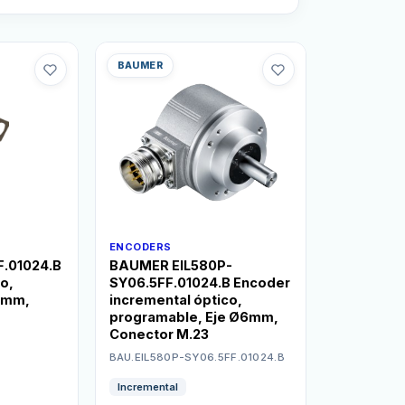
BAUMER
ENCODERS
.01024.B
BAUMER EIL580P-
o,
SY06.5FF.01024.B Encoder
5mm,
incremental óptico,
programable, Eje Ø6mm,
Conector M.23
BAU.EIL580P-SY06.5FF.01024.B
Incremental