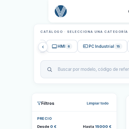
CATÁLOGO · SELECCIONA UNA CATEGORÍA
PLCs
HMI
PC Industrial
4
508
6
15
Filtros
Limpiar todo
PRECIO
Desde
0 €
Hasta
15000 €