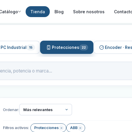
Catálogo
Tienda
Blog
Sobre nosotros
Contact
PC Industrial
Protecciones
Encoder · Re
15
22
Ordenar:
Más relevantes
Filtros activos:
Protecciones
ABB