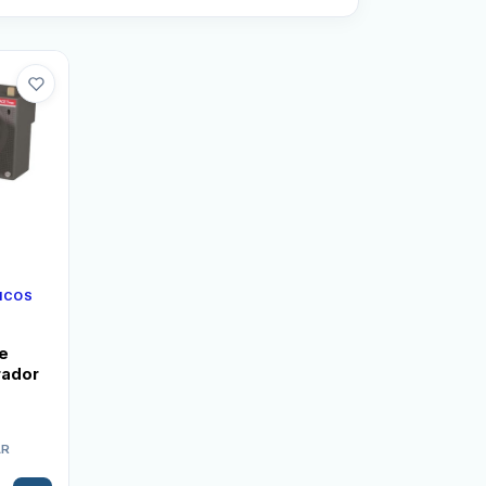
ICOS
ie
rador
AR