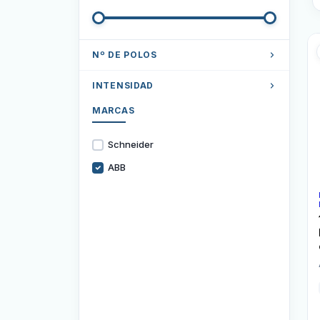
Nº DE POLOS
3 Polos
INTENSIDAD
MARCAS
160A
Schneider
ABB