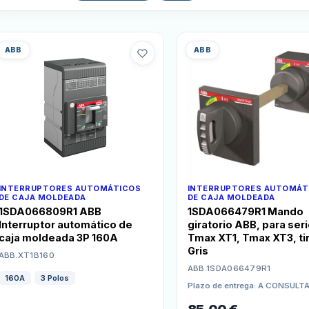
ABB
ABB
INTERRUPTORES AUTOMÁTICOS
INTERRUPTORES AUTOMÁT
DE CAJA MOLDEADA
DE CAJA MOLDEADA
1SDA066809R1 ABB
1SDA066479R1 Mando
Interruptor automático de
giratorio ABB, para ser
caja moldeada 3P 160A
Tmax XT1, Tmax XT3, ti
Gris
ABB.XT1B160
ABB.1SDA066479R1
160A
3 Polos
Plazo de entrega: A CONSULT