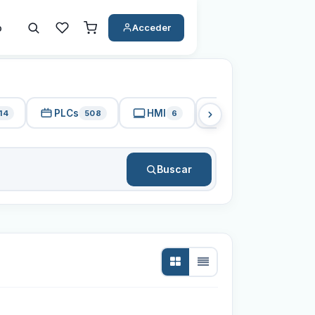
o
Acceder
PLCs
HMI
PC Industrial
14
508
6
15
Buscar