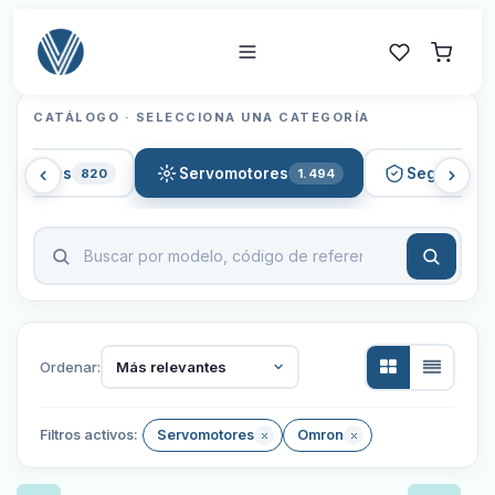
CATÁLOGO · SELECCIONA UNA CATEGORÍA
léctricos
Servomotores
Seguridad
820
1.494
Ordenar:
Más relevantes
Filtros activos:
Servomotores
Omron