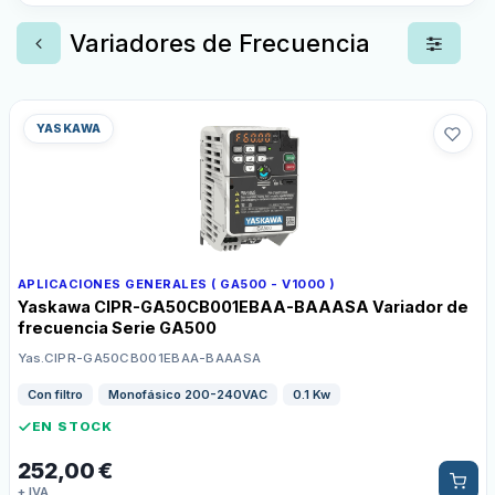
Variadores de Frecuencia
YASKAWA
APLICACIONES GENERALES ( GA500 - V1000 )
Yaskawa CIPR-GA50CB001EBAA-BAAASA Variador de
frecuencia Serie GA500
Yas.CIPR-GA50CB001EBAA-BAAASA
Con filtro
Monofásico 200-240VAC
0.1 Kw
EN STOCK
252,00
€
+ IVA