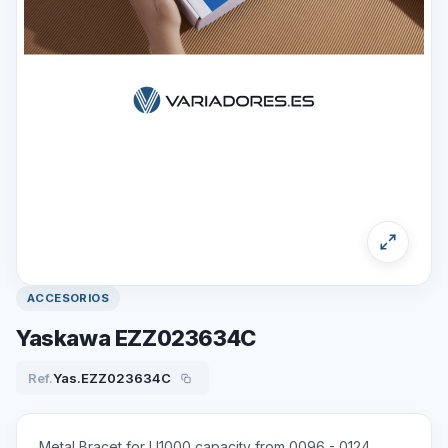
ACCESORIOS
Yaskawa EZZ023634C
Ref.
Yas.EZZ023634C
Metal Bracet for U1000 capacity from 0096 - 0124