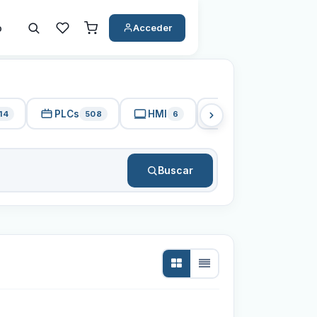
o
Acceder
PLCs
HMI
PC Industrial
14
508
6
15
Buscar