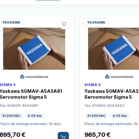
YASKAWA
YASKAWA
SIGMA 5
SIGMA 5
Yaskawa SGMAV-A5A3A61
Yaskawa SGMAV-A5A
Servomotor Sigma 5
Servomotor Sigma 5
Yas.SGMAV-A5A3A61
Yas.SGMAV-A5A3A6C
3x230VAC
0.05 Kw
3x230VAC
0.05 Kw
Plazo de entrega estimado: 10 días
Plazo de entrega estimado: 10 
695,70
€
965,70
€