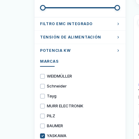
FILTRO EMC INTEGRADO
Con filtro
TENSIÓN DE ALIMENTACIÓN
Monofásico 230VAC
POTENCIA KW
3x400VAC
MARCAS
0.01 Kw
3x230VAC
0.02 Kw
WEIDMÜLLER
1/3x230VAC
0.03 Kw
Schneider
Trifásico 200-240VAC
0.05 Kw
Tayg
Trifásico 380-480VAC
0.1 Kw
MURR ELECTRONIK
0.12 Kw
PILZ
BAUMER
YASKAWA