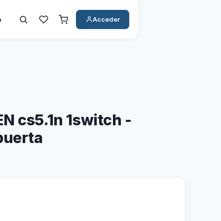
o
Acceder
N cs5.1n 1switch -
puerta