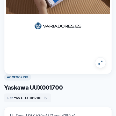
ACCESORIOS
Yaskawa UUX001700
Ref.
Yas.UUX001700
UL Type 1 Kit GA70x4371 and 4389 *1