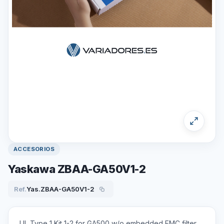
ACCESORIOS
Yaskawa ZBAA-GA50V1-2
Ref.
Yas.ZBAA-GA50V1-2
UL Type 1 Kit 1-2 for GA500 w/o embedded EMC filter