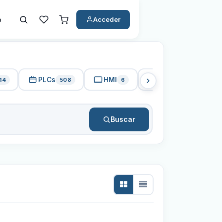
o
Acceder
PLCs
HMI
PC Industrial
14
508
6
15
Buscar