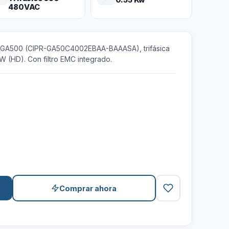
480VAC
a GA500 (CIPR-GA50C4002EBAA-BAAASA), trifásica
 (HD). Con filtro EMC integrado.
Comprar ahora