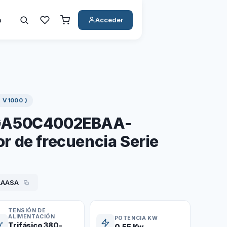
o
Acceder
 V1000 )
GA50C4002EBAA-
 de frecuencia Serie
AAASA
TENSIÓN DE
ALIMENTACIÓN
POTENCIA KW
Trifásico 380-
0.55 Kw