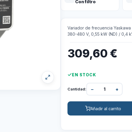
Con filtro
Variador de frecuencia Yaskaw
380-480 V, 0,55 kW (ND) / 0,4 kW
309,60
€
EN STOCK
−
+
Cantidad:
Añadir al carrito