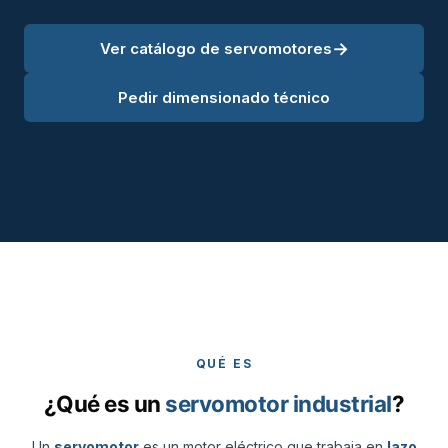
→
Ver catálogo de servomotores
Pedir dimensionado técnico
QUÉ ES
¿Qué es un
servomotor industrial
?
Un
servomotor
es un motor eléctrico que trabaja en
lazo