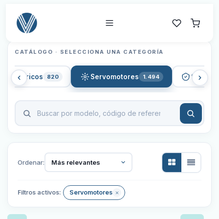
CATÁLOGO · SELECCIONA UNA CATEGORÍA
s eléctricos
Servomotores
Segurid
820
1.494
Ordenar:
Más relevantes
Filtros activos:
Servomotores