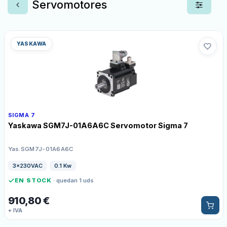
Servomotores
YASKAWA
SIGMA 7
Yaskawa SGM7J-01A6A6C Servomotor Sigma 7
Yas.SGM7J-01A6A6C
3x230VAC
0.1 Kw
EN STOCK
· quedan 1 uds
910,80
€
+ IVA