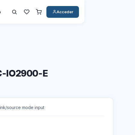
o
Acceder
-IO2900-E
sink/source mode input