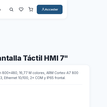
o
Acceder
talla Táctil HMI 7"
n 800×480, 16,77 M colores, ARM Cortex-A7 800
, Ethernet 10/100, 2× COM y IP65 frontal.