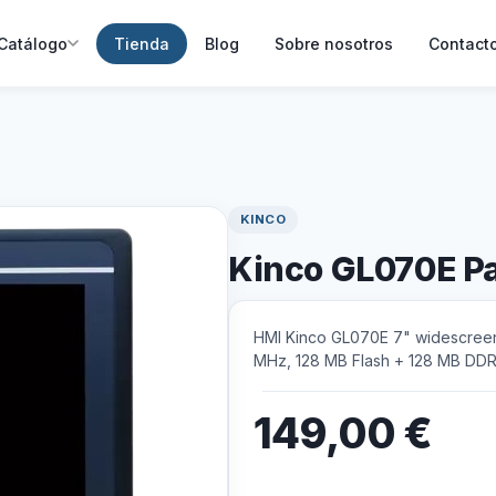
Catálogo
Tienda
Blog
Sobre nosotros
Contact
KINCO
Kinco GL070E Pan
HMI Kinco GL070E 7" widescree
MHz, 128 MB Flash + 128 MB DDR3
149,00
€