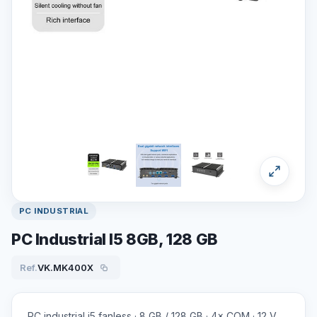
PC INDUSTRIAL
PC Industrial I5 8GB, 128 GB
Ref.
VK.MK400X
PC industrial i5 fanless · 8 GB / 128 GB · 4× COM · 12 V.