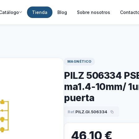
Catálogo
Tienda
Blog
Sobre nosotros
Contact
MAGNÉTICO
PILZ 506334 PS
ma1.4-10mm/ 1un
puerta
Ref.
PILZ.GI.506334
46,10
€