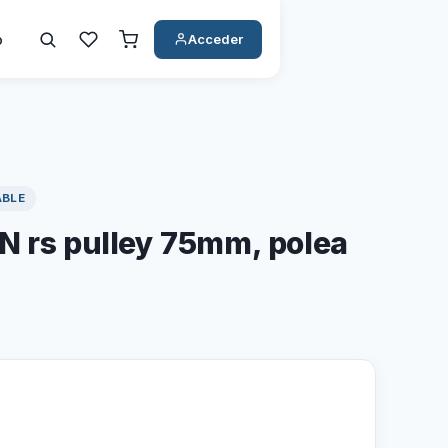
o
Acceder
ABLE
N rs pulley 75mm, polea