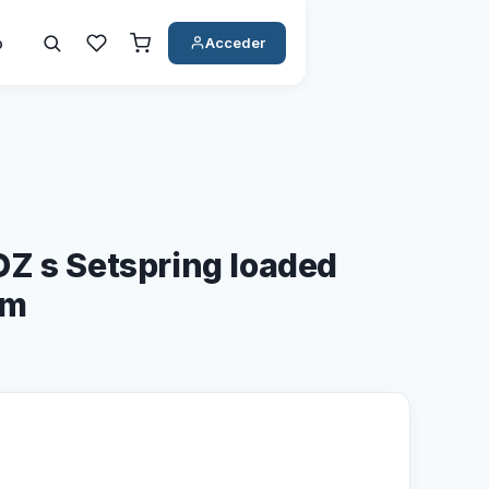
o
Acceder
Z s Setspring loaded
mm