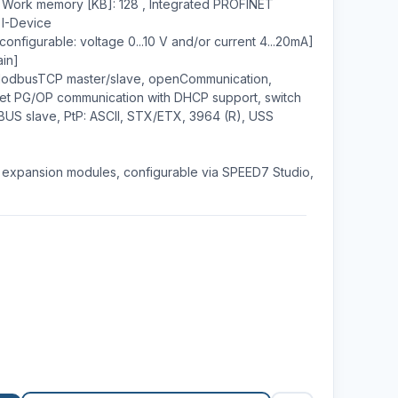
Work memory [KB]: 128 , Integrated PROFINET
/ I-Device
configurable: voltage 0...10 V and/or current 4...20mA]
ain]
 ModbusTCP master/slave, openCommunication,
rnet PG/OP communication with DHCP support, switch
IBUS slave, PtP: ASCII, STX/ETX, 3964 (R), USS
 8 expansion modules, configurable via SPEED7 Studio,