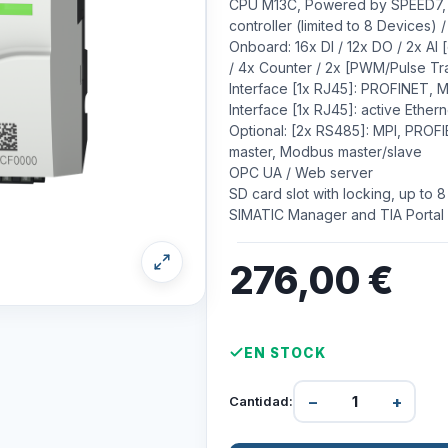
CPU M13C, Powered by SPEED7, 
controller (limited to 8 Devices) 
Onboard: 16x DI / 12x DO / 2x AI [
/ 4x Counter / 2x [PWM/Pulse Tr
Interface [1x RJ45]: PROFINET,
Interface [1x RJ45]: active Ethe
Optional: [2x RS485]: MPI, PROF
master, Modbus master/slave
OPC UA / Web server
SD card slot with locking, up to
SIMATIC Manager and TIA Portal
276,00
€
EN STOCK
−
+
Cantidad: