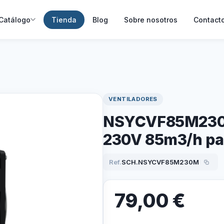
Catálogo
Tienda
Blog
Sobre nosotros
Contact
VENTILADORES
NSYCVF85M230M
230V 85m3/h par
Ref.
SCH.NSYCVF85M230M
79,00
€