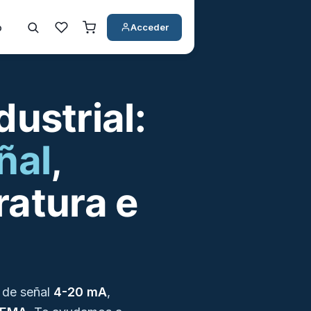
o
Acceder
ustrial:
ñal
,
ratura e
s de señal
4-20 mA
,