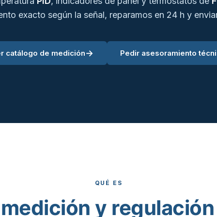
mperatura
PID
, indicadores de panel y termostatos de
umento exacto según la señal, reparamos en 24 h y envi
→
r catálogo de medición
Pedir asesoramiento técn
QUÉ ES
a
medición y regulación