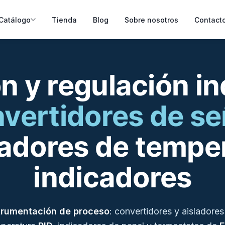
Catálogo
Tienda
Blog
Sobre nosotros
Contact
n y regulación ind
vertidores de se
adores de tempe
indicadores
trumentación de proceso
: convertidores y aisladore