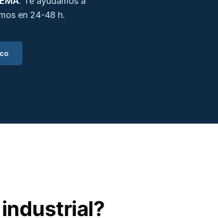
FEMA
. Te ayudamos a
amos en 24-48 h.
ico
industrial?