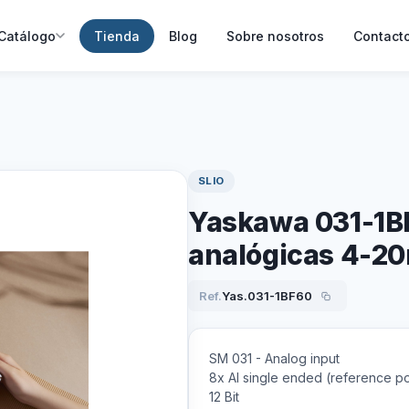
Catálogo
Tienda
Blog
Sobre nosotros
Contact
SLIO
Yaskawa 031-1B
analógicas 4-2
Ref.
Yas.031-1BF60
SM 031 - Analog input
8x AI single ended (reference po
12 Bit