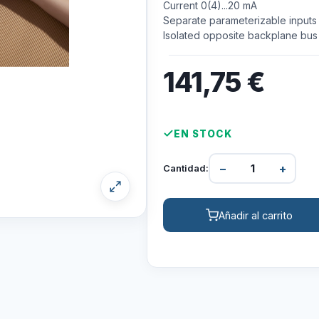
Current 0(4)...20 mA
Separate parameterizable inputs
Isolated opposite backplane bus
141,75
€
EN STOCK
−
+
Cantidad:
Añadir al carrito