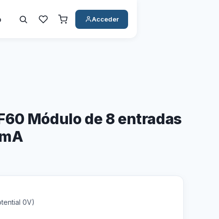
o
Acceder
F60 Módulo de 8 entradas
0mA
tential 0V)