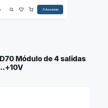
o
Acceder
D70 Módulo de 4 salidas
...+10V