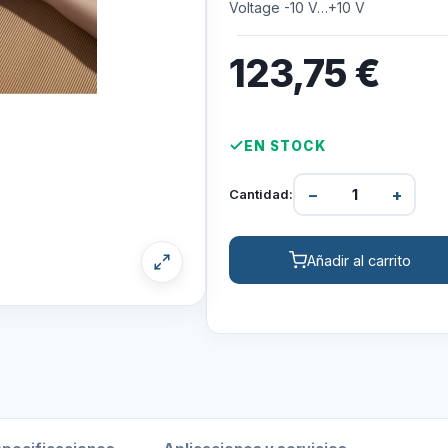
Voltage -10 V…+10 V
123,75
€
EN STOCK
−
+
Cantidad:
Añadir al carrito