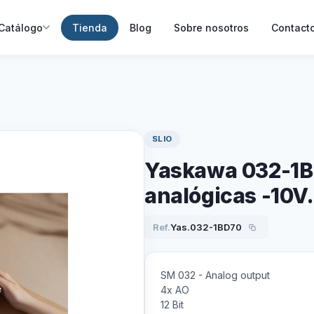
Catálogo
Tienda
Blog
Sobre nosotros
Contact
SLIO
Yaskawa 032-1B
analógicas -10V
Ref.
Yas.032-1BD70
SM 032 - Analog output
4x AO
12 Bit