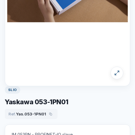
SLIO
Yaskawa 053-1PN01
Ref.
Yas.053-1PN01
IM 053PN - PROFINET-IO slave