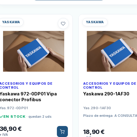
YASKAWA
YASKAWA
ACCESORIOS Y EQUIPOS DE
ACCESORIOS Y EQUIPOS DE
CONTROL
CONTROL
Yaskawa 972-0DP01 Vipa
Yaskawa 290-1AF30
conector Profibus
Yas.972-0DP01
Yas.290-1AF30
Plazo de entrega: A CONSULT
EN STOCK
· quedan 2 uds
36,90
€
18,90
€
+ IVA