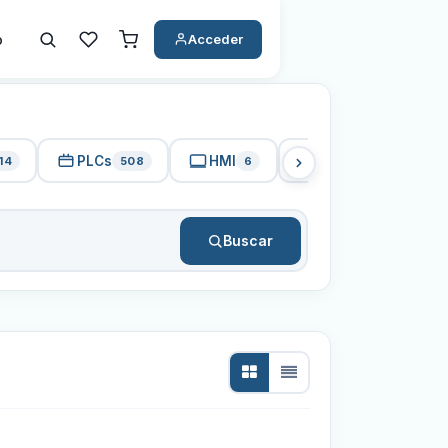
o
Acceder
PLCs
HMI
PC Industrial
14
508
6
15
Buscar