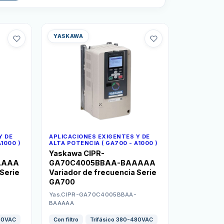
YASKAWA
Y DE
APLICACIONES EXIGENTES Y DE
1000 )
ALTA POTENCIA ( GA700 - A1000 )
Yaskawa CIPR-
AAAA
GA70C4005BBAA-BAAAAA
 Serie
Variador de frecuencia Serie
GA700
Yas.CIPR-GA70C4005BBAA-
BAAAAA
480VAC
Con filtro
Trifásico 380-480VAC