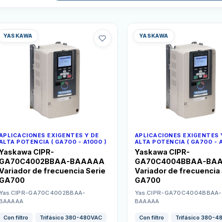
YASKAWA
YASKAWA
APLICACIONES EXIGENTES Y DE
APLICACIONES EXIGENTES 
ALTA POTENCIA ( GA700 - A1000 )
ALTA POTENCIA ( GA700 - A
Yaskawa CIPR-
Yaskawa CIPR-
GA70C4002BBAA-BAAAAA
GA70C4004BBAA-BA
Variador de frecuencia Serie
Variador de frecuencia
GA700
GA700
Yas.CIPR-GA70C4002BBAA-
Yas.CIPR-GA70C4004BBAA-
BAAAAA
BAAAAA
Con filtro
Trifásico 380-480VAC
Con filtro
Trifásico 380-