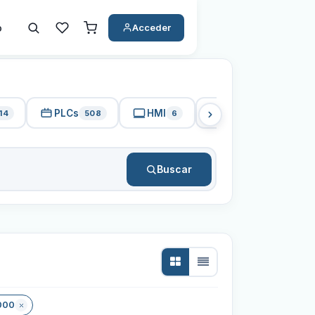
o
Acceder
PLCs
HMI
PC Industrial
14
508
6
15
Buscar
1000