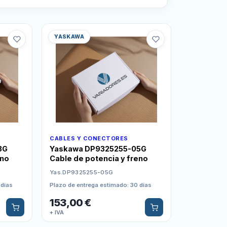
YASKAWA
CABLES Y CONECTORES
3G
Yaskawa DP9325255-05G
eno
Cable de potencia y freno
Yas.DP9325255-05G
 días
Plazo de entrega estimado: 30 días
153,00
€
+ IVA