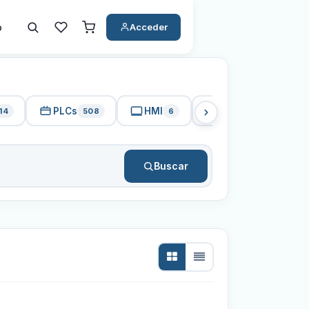
o
Acceder
PLCs
HMI
PC Industrial
14
508
6
15
Buscar