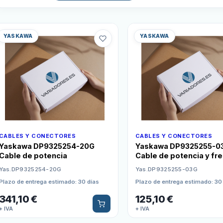
YASKAWA
YASKAWA
CABLES Y CONECTORES
CABLES Y CONECTORES
Yaskawa DP9325254-20G
Yaskawa DP9325255-0
Cable de potencia
Cable de potencia y fr
Yas.DP9325254-20G
Yas.DP9325255-03G
Plazo de entrega estimado: 30 días
Plazo de entrega estimado: 30
341,10
€
125,10
€
+ IVA
+ IVA