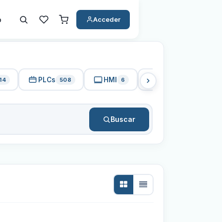
o
Acceder
PLCs
HMI
PC Industrial
14
508
6
15
Buscar