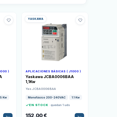
YASKAWA
1000 )
APLICACIONES BÁSICAS ( J1000 )
A
Yaskawa JCBA0006BAA
1,1Kw
Yas.JCBA0006BAA
55 Kw
Monofásico 200-240VAC
1.1 Kw
EN STOCK
· quedan 1 uds
152,00
€