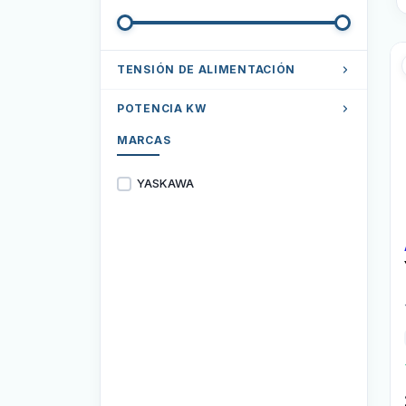
TENSIÓN DE ALIMENTACIÓN
Trifásico 200-240VAC
POTENCIA KW
Trifásico 380-480VAC
MARCAS
0.12 Kw
Monofásico 200-240VAC
0.25 Kw
YASKAWA
0.37 Kw
0.55 Kw
0.75 Kw
1.1 Kw