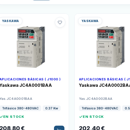
YASKAWA
YASKAWA
APLICACIONES BÁSICAS ( J1000 )
APLICACIONES BÁSICAS ( J
Yaskawa JC4A0001BAA
Yaskawa JC4A0002BA
Yas.JC4A0001BAA
Yas.JC4A0002BAA
Trifásico 380-480VAC
0.37 Kw
Trifásico 380-480VAC
0.
EN STOCK
EN STOCK
208,80
€
202,40
€