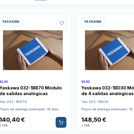
YASKAWA
YASKAWA
SLIO
SLIO
Yaskawa 032-1BB70 Módulo
Yaskawa 032-1BD30 Mó
de salidas analógicas
de 4 salidas analógicas
Yas.032-1BB70
Yas.032-1BD30
Plazo de entrega estimado: 10 días
Plazo de entrega estimado: 10 
140,40
€
148,50
€
+ IVA
+ IVA