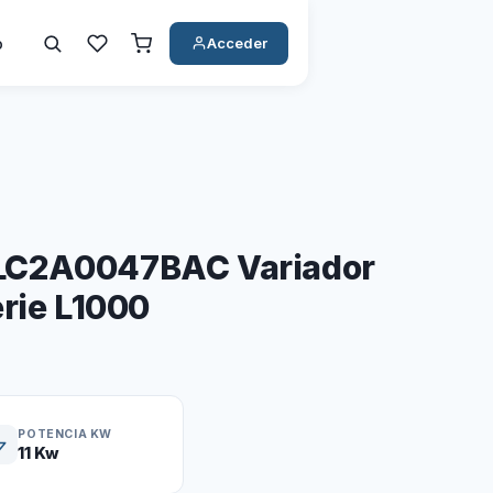
o
Acceder
LC2A0047BAC Variador
rie L1000
POTENCIA KW
11 Kw