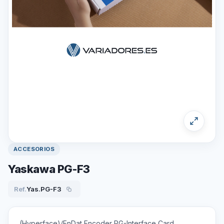
ACCESORIOS
Yaskawa PG-F3
Ref.
Yas.PG-F3
(Hyperface)/EnDat Encoder PG-Interface Card