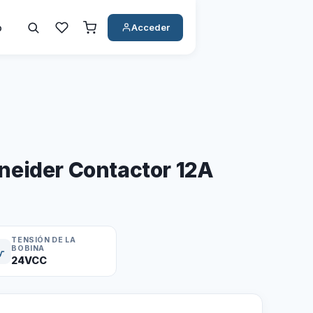
o
Acceder
eider Contactor 12A
TENSIÓN DE LA
BOBINA
24VCC