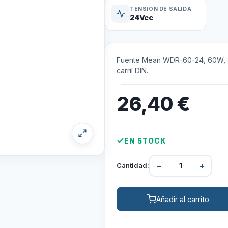
TENSIÓN DE SALIDA
24Vcc
Fuente Mean WDR-60-24, 60W, sa
carril DIN.
26,40
€
EN STOCK
−
+
Cantidad:
Añadir al carrito