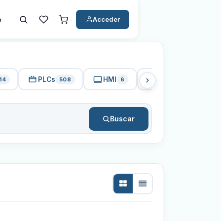
o
Acceder
PLCs
HMI
PC Industrial
14
508
6
15
Buscar