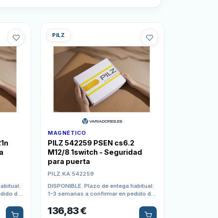
PILZ
MAGNÉTICO
21n
PILZ 542259 PSEN cs6.2
a
M12/8 1switch - Seguridad
para puerta
PILZ.KA.542259
abitual:
DISPONIBLE. Plazo de entega habitual:
edido de
1-3 semanas a confirmar en pedido de
compra
136,83
€