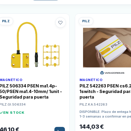
PILZ
PILZ
MAGNÉTICO
MAGNÉTICO
PILZ 506334 PSEN ma1.4p-
PILZ 542263 PSEN cs6.
50/PSEN ma1.4-10mm/ 1unit -
1switch - Seguridad par
Seguridad para puerta
puerta
PILZ.GI.506334
PILZ.KA.542263
DISPONIBLE. Plazo de entega h
EN STOCK
1-3 semanas a confirmar en p
compra
144,03
€
46,10
€