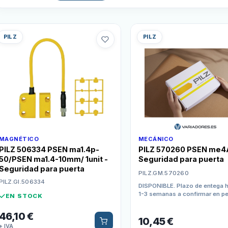
PILZ
PILZ
MAGNÉTICO
MECÁNICO
PILZ 506334 PSEN ma1.4p-
PILZ 570260 PSEN me4
50/PSEN ma1.4-10mm/ 1unit -
Seguridad para puerta
Seguridad para puerta
PILZ.GM.570260
PILZ.GI.506334
DISPONIBLE. Plazo de entega h
1-3 semanas a confirmar en p
EN STOCK
compra
46,10
€
10,45
€
+ IVA