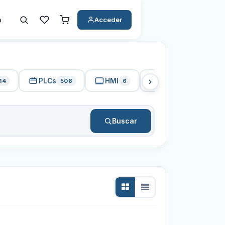
o
Acceder
PLCs
HMI
PC Industrial
14
508
6
15
Buscar