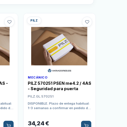
PILZ
MECÁNICO
AS -
PILZ 570251 PSEN me4.2 / 4AS
- Seguridad para puerta
PILZ.GL.570251
abitual:
DISPONIBLE. Plazo de entega habitual:
edido de
1-3 semanas a confirmar en pedido de
compra
34,24
€