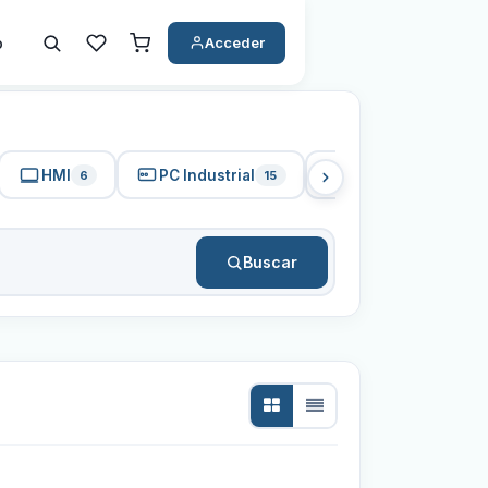
o
Acceder
HMI
PC Industrial
Protecciones
6
15
22
Buscar