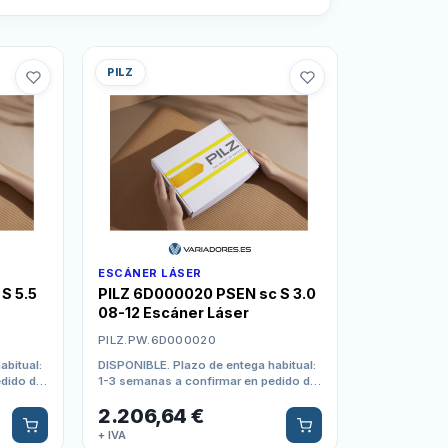
PILZ
ESCÁNER LÁSER
S 5.5
PILZ 6D000020 PSEN sc S 3.0
08-12 Escáner Láser
PILZ.PW.6D000020
abitual:
DISPONIBLE. Plazo de entega habitual:
edido de
1-3 semanas a confirmar en pedido de
compra
2.206,64
€
+ IVA