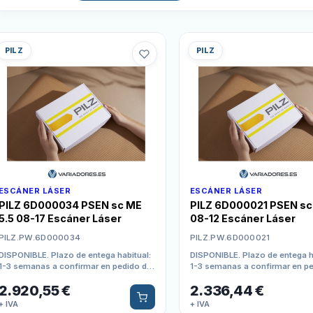
PILZ
PILZ
ESCÁNER LÁSER
ESCÁNER LÁSER
PILZ 6D000034 PSEN sc ME
PILZ 6D000021 PSEN sc 
5.5 08-17 Escáner Láser
08-12 Escáner Láser
PILZ.PW.6D000034
PILZ.PW.6D000021
DISPONIBLE. Plazo de entega habitual:
DISPONIBLE. Plazo de entega h
1-3 semanas a confirmar en pedido de
1-3 semanas a confirmar en p
compra
compra
2.920,55
€
2.336,44
€
+ IVA
+ IVA