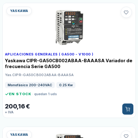
YASKAWA
APLICACIONES GENERALES ( GA500 - V1000 )
Yaskawa CIPR-GA50CB002ABAA-BAAASA Variador de
frecuencia Serie GA500
Yas.CIPR-GA50CB002ABAA-BAAASA
Monofásico 200-240VAC
0.25 Kw
EN STOCK
· quedan 1 uds
200,16
€
+ IVA
YASKAWA