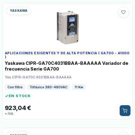
YASKAWA
APLICACIONES EXIGENTES Y DE ALTA POTENCIA ( GA700 - A1000
)
Yaskawa CIPR-GA70C4031BBAA-BAAAAA Variador de
frecuencia Serie GA700
Yas.CIPR-GA70C4031BBAA-BAAAAA
Con filtro
Trifásico 380-480VAC
11 Kw
EN STOCK
923,04
€
+ IVA