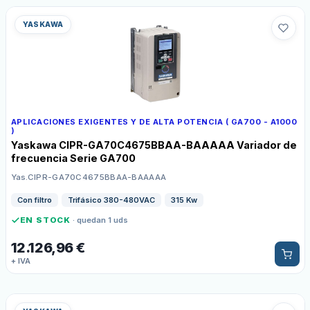
YASKAWA
APLICACIONES EXIGENTES Y DE ALTA POTENCIA ( GA700 - A1000
)
Yaskawa CIPR-GA70C4675BBAA-BAAAAA Variador de
frecuencia Serie GA700
Yas.CIPR-GA70C4675BBAA-BAAAAA
Con filtro
Trifásico 380-480VAC
315 Kw
EN STOCK
· quedan 1 uds
12.126,96
€
+ IVA